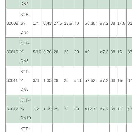
DN4
KTF-
30009
SY-
1/4
0.43
27.5
23.5
40
ø6.35
ø7.2
38
14.5
3
DN4
KTF-
30010
Y-
5/16
0.76
28
25
50
ø8
ø7.2
38
15
37
DN6
KTF-
30011
Y-
3/8
1.33
28
25
54.5
ø9.52
ø7.2
38
15
37
DN8
KTF-
30012
Y-
1/2
1.95
29
28
60
ø12.7
ø7.2
38
17
42
DN10
KTF-