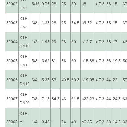
30002
5/16
0.76
28
25
50
ø8
ø7.2
38
15
37
DN6
KTF-
30003
3/8
1.33
28
25
54.5
ø9.52
ø7.2
38
15
37
DN8
KTF-
30004
1/2
1.95
29
28
60
ø12.7
ø7.2
38
17
42
DN10
KTF-
30005
5/8
3.62
31
36
60
ø15.88
ø7.2
38
19.5
5
DN13
KTF-
30006
3/4
5.35
33
40.5
60.3
ø19.05
ø7.2
44
22
5
DN16
KTF-
30007
7/8
7.13
34.5
43
61.5
ø22.23
ø7.2
44
24.5
63
DN20
KTF-
30008
Y-
1/4
0.43
-
24
40
ø6.35
ø7.2
38
14.5
3