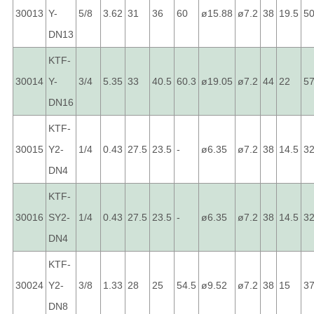
30013
Y-
5/8
3.62
31
36
60
ø15.88
ø7.2
38
19.5
5
DN13
KTF-
30014
Y-
3/4
5.35
33
40.5
60.3
ø19.05
ø7.2
44
22
5
DN16
KTF-
30015
Y2-
1/4
0.43
27.5
23.5
-
ø6.35
ø7.2
38
14.5
3
DN4
KTF-
30016
SY2-
1/4
0.43
27.5
23.5
-
ø6.35
ø7.2
38
14.5
3
DN4
KTF-
30024
Y2-
3/8
1.33
28
25
54.5
ø9.52
ø7.2
38
15
37
DN8