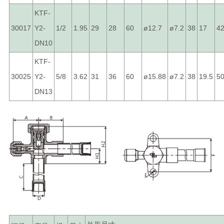
KTF-
30017
Y2-
1/2
1.95
29
28
60
ø12.7
ø7.2
38
17
42
DN10
KTF-
30025
Y2-
5/8
3.62
31
36
60
ø15.88
ø7.2
38
19.5
5
DN13