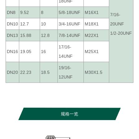
18UNF
DN8
9.52
8
5/8-18UNF
M16X1
7/16-
DN10
12.7
10
3/4-16UNF
M18X1
20UNF
1/2-20UNF
DN13
15.88
12.8
7/8-14UNF
M22X1
17/16-
DN16
19.05
16
M25X1
14UNF
19/16-
DN20
22.23
18.5
M30X1.5
12UNF
规格一览