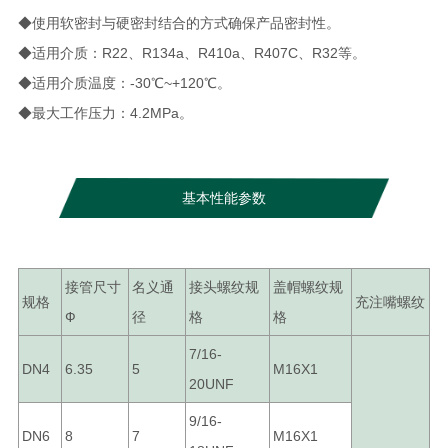
◆使用软密封与硬密封结合的方式确保产品密封性。
◆适用介质：R22、R134a、R410a、R407C、R32等。
◆适用介质温度：-30℃~+120℃。
◆最大工作压力：4.2MPa。
基本性能参数
接管尺寸
名义通
接头螺纹规
盖帽螺纹规
规格
充注嘴螺纹
Ф
径
格
格
7/16-
DN4
6.35
5
M16X1
20UNF
9/16-
DN6
8
7
M16X1