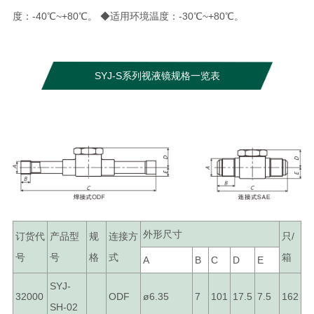
度：-40℃~+80℃。 ◆适用环境温度：-30℃~+80℃。
SYJ-S系列视液镜规格一览表
外形尺寸
订货代
产品型
规
连接方
只/
号
号
格
式
箱
A
B
C
D
E
SYJ-
32000
ODF
ø6.35
7
101
17.5
7.5
162
SH-02