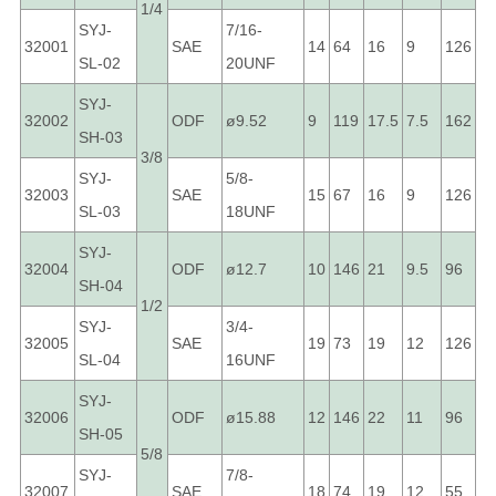
1/4
SYJ-
7/16-
32001
SAE
14
64
16
9
126
SL-02
20UNF
SYJ-
32002
ODF
ø9.52
9
119
17.5
7.5
162
SH-03
3/8
SYJ-
5/8-
32003
SAE
15
67
16
9
126
SL-03
18UNF
SYJ-
32004
ODF
ø12.7
10
146
21
9.5
96
SH-04
1/2
SYJ-
3/4-
32005
SAE
19
73
19
12
126
SL-04
16UNF
SYJ-
32006
ODF
ø15.88
12
146
22
11
96
SH-05
5/8
SYJ-
7/8-
32007
SAE
18
74
19
12
55