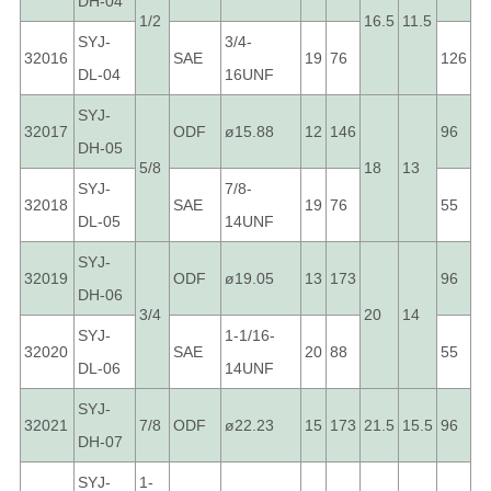
DH-04
1/2
16.5
11.5
SYJ-
3/4-
32016
SAE
19
76
126
DL-04
16UNF
SYJ-
32017
ODF
ø15.88
12
146
96
DH-05
5/8
18
13
SYJ-
7/8-
32018
SAE
19
76
55
DL-05
14UNF
SYJ-
32019
ODF
ø19.05
13
173
96
DH-06
3/4
20
14
SYJ-
1-1/16-
32020
SAE
20
88
55
DL-06
14UNF
SYJ-
32021
7/8
ODF
ø22.23
15
173
21.5
15.5
96
DH-07
SYJ-
1-